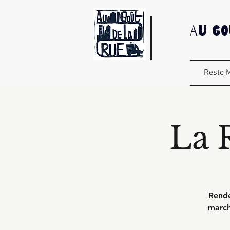
Au Go
Resto M
La 
Rende
march