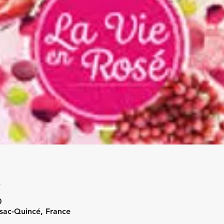
u
0
ssac-Quincé, France