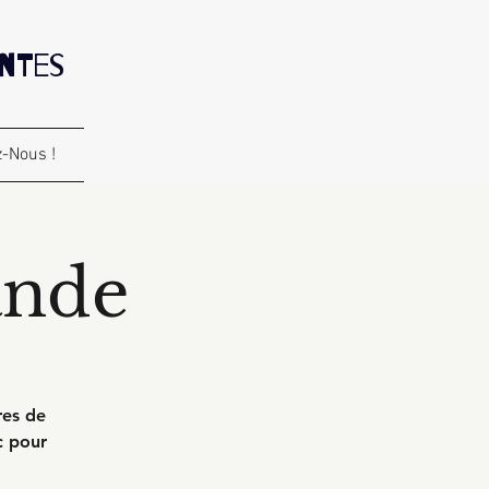
antes
-Nous !
ande
res de
c pour