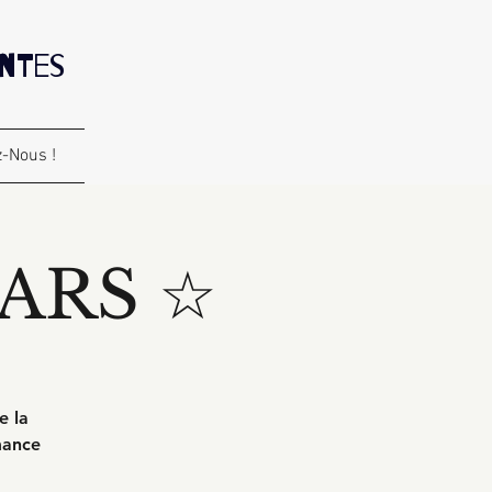
antes
-Nous !
ARS ☆
e la
mance