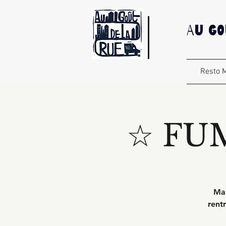
Au Go
Resto M
☆ FU
Mai
rent