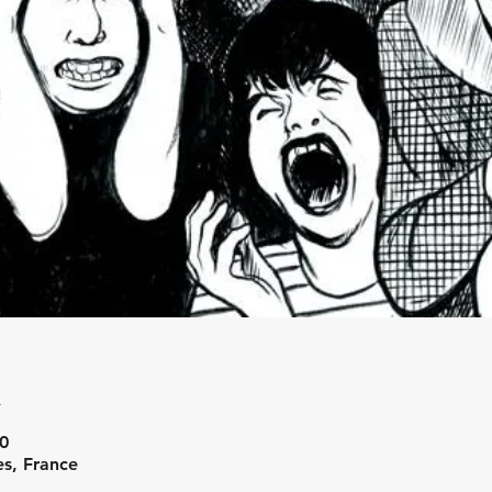
u
0
s, France